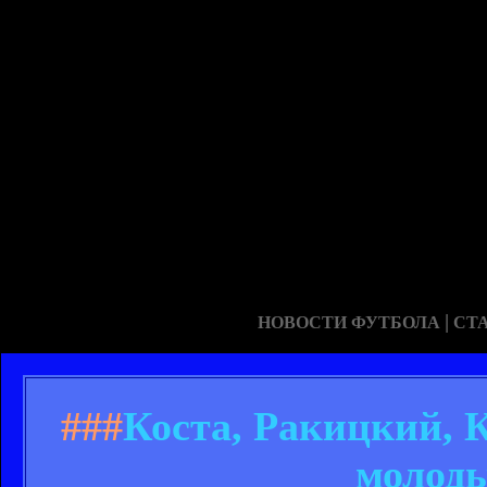
|
НОВОСТИ ФУТБОЛА
СТ
###
Коста, Ракицкий, 
молоды