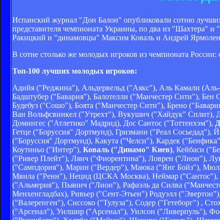
Испанский журнал "Дон Балон" опубликовали сотню лучших 
представителя чемпионата Украины, по два из "Шахтера" и 
Ракицкий и "динамовцы" Максим Коваль и Андрей Ярмолен
В сотне столько же молодых игроков из чемпионата России:
Топ-100 лучших молодых игроков:
Адийя ("Реджина"), Альдервельд ("Аякс"), Аль Камали (Аль-
Бадштубер ("Бавария"), Балотелли ("Манчестер Сити"), Бен 
Будебуз ("Сошо"), Боята ("Манчестер Сити"), Брено ("Бавари
Ван Вольфсвинкел ("Утрехт"), Вукушич ("Хайдук" Сплит), Д
Домингес ("Атлетико" Мадрид), Дос Сантос ("Тоттенхэм"),
Д
Гетце ("Боруссия" Дортмунд), Гризманн ("Реал Сосьедад"), 
("Боруссия" Дортмунд), Какута ("Челси"), Кардек ("Бенфика")
Коутиньо ("Интер"),
Коваль ("Динамо" Киев)
, Кейбаси ("Б
("Ривер Плейт"), Ляич ("Фиорентина"), Ловрен ("Лион"), Л
("Сампдория"), Марин ("Вердер"), Маюка ("Янг Бойз"), Мюлл
Мвила ("Ренн"), Нецид (ЦСКА Москва), Неймар ("Сантос"), 
("Альмерия"), Пьянич ("Лион"), Рафаэль да Силва ("Манчес
Менхенгладбах), Ривьер ("Сент-Этьен") Родуэлл ("Эвертон")
("Валеренген"), Сиссоко ("Тулуза"), Содер ("Гетеборг") , Сто
("Арсенал"), Уилшир ("Арсенал"), Уилсон ("Ливерпуль"), Фо